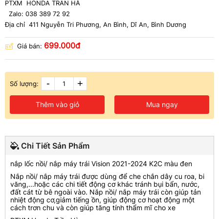
PTXM HONDA TRẦN HÀ
Zalo: 038 389 72 92
Địa chỉ 411 Nguyễn Tri Phương, An Bình, Dĩ An, Bình Dương
699.000đ
Giá bán:
-
+
Số lượng:
Thêm vào giỏ
Mua ngay
Chi Tiết Sản Phẩm
nắp lốc nồi/ nắp máy trái Vision 2021-2024 K2C màu đen
Nắp nồi/ nắp máy trái được dùng để che chắn dây cu roa, bi
văng,...hoặc các chi tiết động cơ khác tránh bụi bẩn, nước,
đất cát từ bê ngoài vào. Nắp nồi/ nắp máy trái còn giúp tản
nhiệt động cơ,giảm tiếng ồn, giúp động cơ hoạt động một
cách trơn chu và còn giúp tăng tính thẩm mĩ cho xe