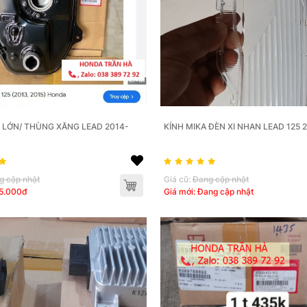
 LỚN/ THÙNG XĂNG LEAD 2014-
KÍNH MIKA ĐÈN XI NHAN LEAD 125 
g cập nhật
Giá cũ:
Đang cập nhật
85.000đ
Giá mới: Đang cập nhật