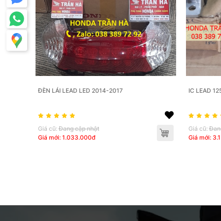
ĐÈN LÁI LEAD LED 2014-2017
Giá cũ:
Đang cập nhật
Giá cũ:
Đan
Giá mới: 1.033.000đ
Giá mới: 3.