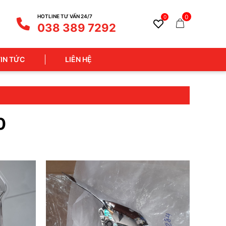
0
HOTLINE TƯ VẤN 24/7
0
038 389 7292
TIN TỨC
LIÊN HỆ
0