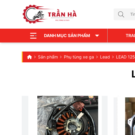
DANH MỤC SẢN PHẨM
TRA
Sản phẩm
Phụ tùng xe ga
Lead
LEAD 125