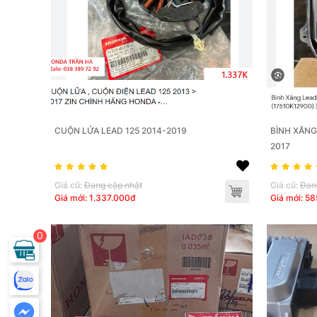
CUỘN LỬA LEAD 125 2014-2019
BÌNH XĂNG
2017
Giá cũ:
Đang cập nhật
Giá cũ:
Đan
Giá mới: 1.337.000đ
Giá mới: 5
0