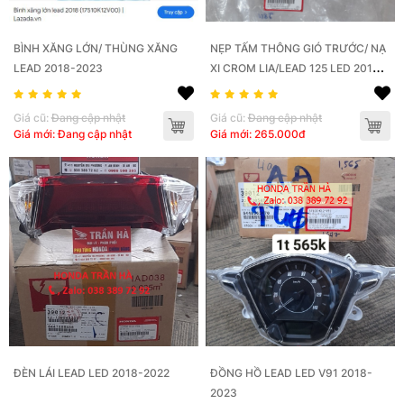
BÌNH XĂNG LỚN/ THÙNG XĂNG
NẸP TẤM THÔNG GIÓ TRƯỚC/ NẠ
LEAD 2018-2023
XI CROM LIA/LEAD 125 LED 2018-
2022
Giá cũ:
Đang cập nhật
Giá cũ:
Đang cập nhật
Giá mới: Đang cập nhật
Giá mới: 265.000đ
ĐÈN LÁI LEAD LED 2018-2022
ĐỒNG HỒ LEAD LED V91 2018-
2023