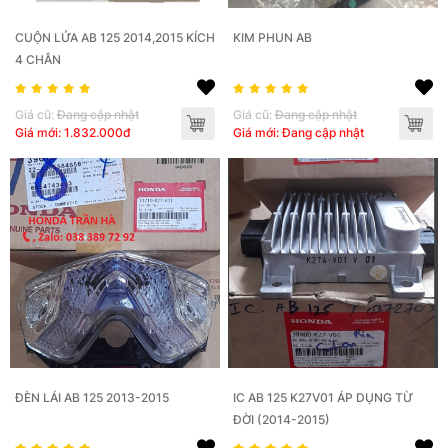
CUỘN LỬA AB 125 2014,2015 KÍCH
KIM PHUN AB
4 CHÂN
Giá cũ:
Đang cập nhật
Giá cũ:
Đang cập nhật
Giá mới: 1.832.000đ
Giá mới: Đang cập nhật
ĐÈN LÁI AB 125 2013-2015
IC AB 125 K27V01 ÁP DỤNG TỪ
ĐỜI (2014-2015)